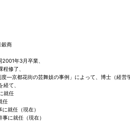
米穀商
2001年3月卒業、
士課程修了、
制度―京都花街の芸舞妓の事例」によって、博士（経営
手を経て、
に就任
就任
理事に就任（現在）
任幹事に就任（現在）