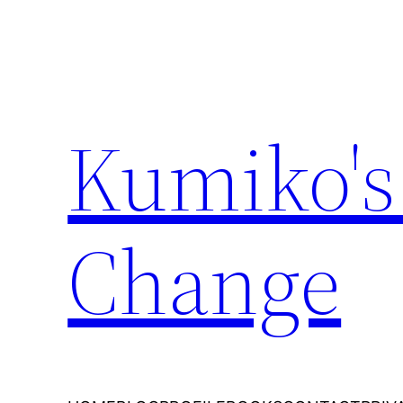
内
容
を
ス
キ
Kumiko's
ッ
プ
Change