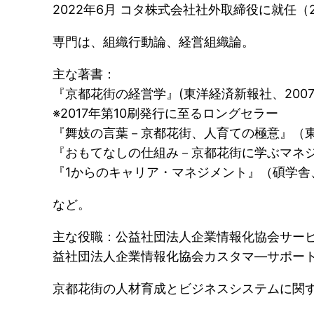
2022年6月 コタ株式会社社外取締役に就任（2
専門は、組織行動論、経営組織論。
主な著書：
『京都花街の経営学』(東洋経済新報社、2007
※2017年第10刷発行に至るロングセラー
『舞妓の言葉－京都花街、人育ての極意』（東
『おもてなしの仕組み－京都花街に学ぶマネジ
『1からのキャリア・マネジメント』（碩学舎、
など。
主な役職：公益社団法人企業情報化協会サー
益社団法人企業情報化協会カスタマ―サポート
京都花街の人材育成とビジネスシステムに関