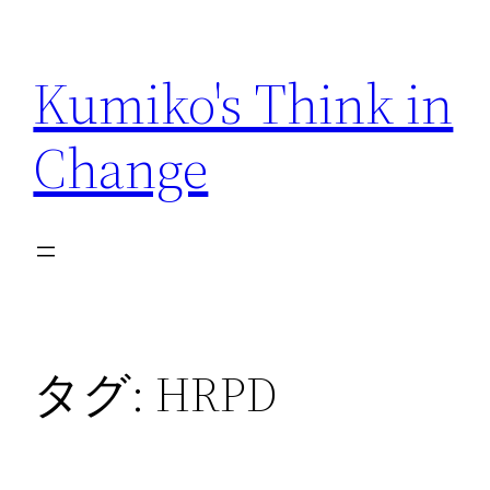
内
容
Kumiko's Think in
を
ス
Change
キ
ッ
プ
タグ:
HRPD