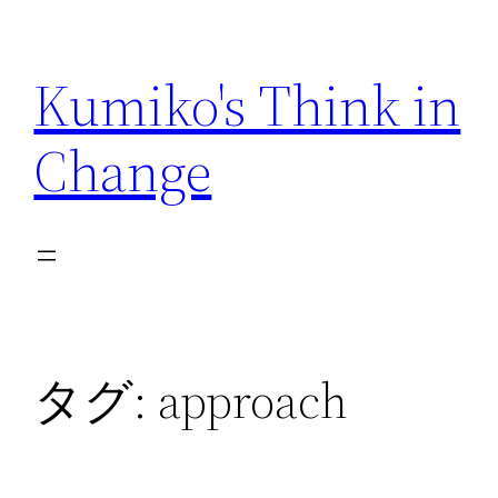
内
容
Kumiko's Think in
を
ス
Change
キ
ッ
プ
タグ:
approach