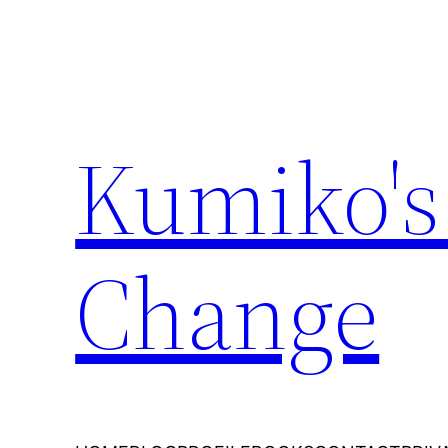
内
容
を
ス
キ
Kumiko's
ッ
プ
Change