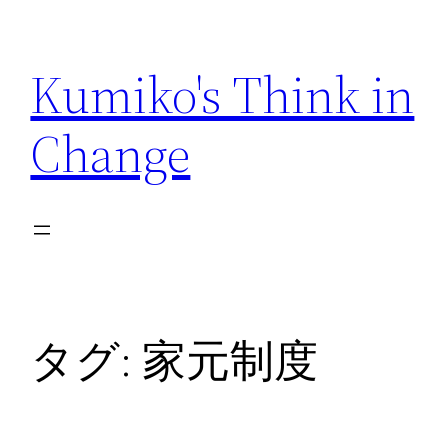
内
容
Kumiko's Think in
を
ス
Change
キ
ッ
プ
タグ:
家元制度