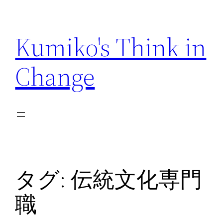
内
容
Kumiko's Think in
を
ス
Change
キ
ッ
プ
タグ:
伝統文化専門
職