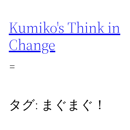
内
容
Kumiko's Think in
を
ス
Change
キ
ッ
プ
タグ:
まぐまぐ！