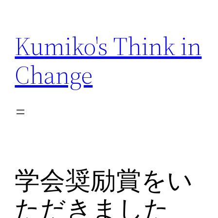
内
容
Kumiko's Think in
を
ス
Change
キ
ッ
プ
学会奨励賞をい
ただきました