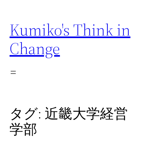
内
容
Kumiko's Think in
を
ス
Change
キ
ッ
プ
タグ:
近畿大学経営
学部